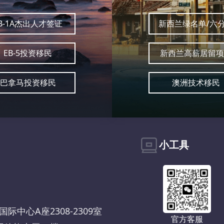
B-1A杰出人才签证
新西兰绿名单/六
EB-5投资移民
新西兰高薪居留项
巴拿马投资移民
澳洲技术移民
小工具
中心A座2308-2309室
官方客服