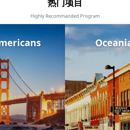
热门项目
Highly Recommanded Program
mericans
Oceani