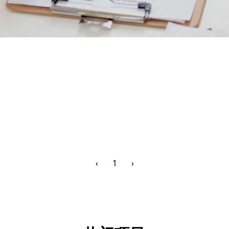
‹
1
›