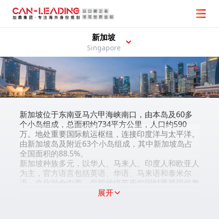
新加坡
Singapore
新加坡位于东南亚马六甲海峡南口，由本岛及60多
个小岛组成，总面积约734平方公里，人口约590
万。地处重要国际航运枢纽，连接印度洋与太平洋。
由新加坡岛及附近63个小岛组成，其中新加坡岛占
全国面积的88.5%。
新加坡种族多元，以华人、马来人、印度人和欧亚人
为主，官方语言包括英语、华语、马来语和泰米尔
语。文化融合中西，保留传统节庆的同时重视现代教
育与科技。艺术上设有国家美术馆、新加坡交响乐团
展开
等机构推动本地创作。城市规划严谨，基础设施完
善，医疗与教育体系健全。滨海湾花园、圣淘沙、动