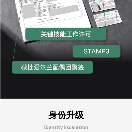
身份升级
Identity Escalation