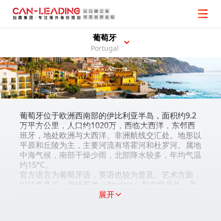
葡萄牙
Portugal
葡萄牙位于欧洲西南部的伊比利亚半岛，面积约9.2
万平方公里，人口约1020万，西临大西洋，东邻西
班牙，地处欧洲与大西洋、非洲航线交汇处。地形以
平原和丘陵为主，主要河流有塔霍河和杜罗河。属地
中海气候，南部干燥少雨，北部降水较多，年均气温
约15°C。
官方语言为葡萄牙语，英语也较为普及。艺术方面，
以法多音乐、瓷砖艺术（Azulejo）和文学见长，著
名人物有诗人佩索阿。有辛特拉山、杜罗河谷、阿尔
展开
加维海岸等自然与人文景点。
葡萄牙以法多音乐、葡萄酒和丰富的建筑遗产闻名，