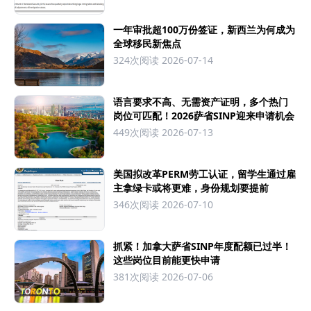
一年审批超100万份签证，新西兰为何成为
全球移民新焦点
324次阅读
2026-07-14
语言要求不高、无需资产证明，多个热门
岗位可匹配！2026萨省SINP迎来申请机会
449次阅读
2026-07-13
美国拟改革PERM劳工认证，留学生通过雇
主拿绿卡或将更难，身份规划要提前
346次阅读
2026-07-10
抓紧！加拿大萨省SINP年度配额已过半！
这些岗位目前能更快申请
381次阅读
2026-07-06