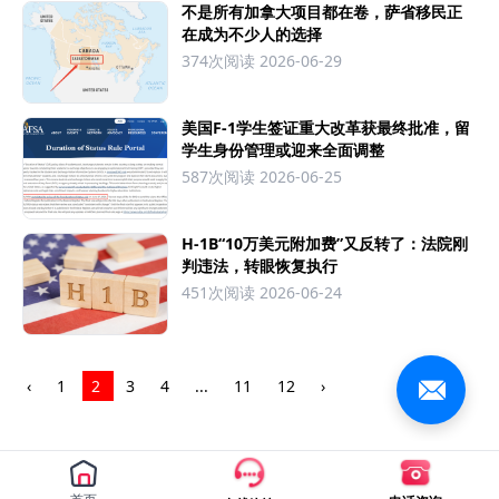
不是所有加拿大项目都在卷，萨省移民正
在成为不少人的选择
374次阅读
2026-06-29
美国F-1学生签证重大改革获最终批准，留
学生身份管理或迎来全面调整
587次阅读
2026-06-25
H-1B“10万美元附加费”又反转了：法院刚
判违法，转眼恢复执行
451次阅读
2026-06-24
‹
1
2
3
4
...
11
12
›