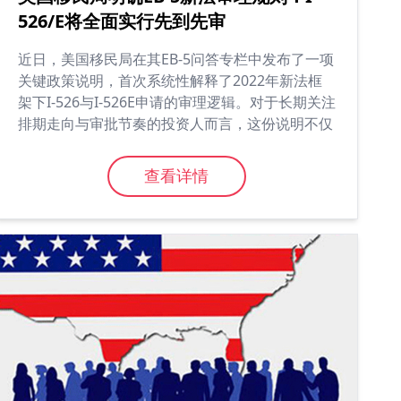
526/E将全面实行先到先审
近日，美国移民局在其EB-5问答专栏中发布了一项
关键政策说明，首次系统性解释了2022年新法框
架下I-526与I-526E申请的审理逻辑。对于长期关注
排期走向与审批节奏的投资人而言，这份说明不仅
明确了操作路径，也释放出未来审理趋势的重要信
号。...
查看详情