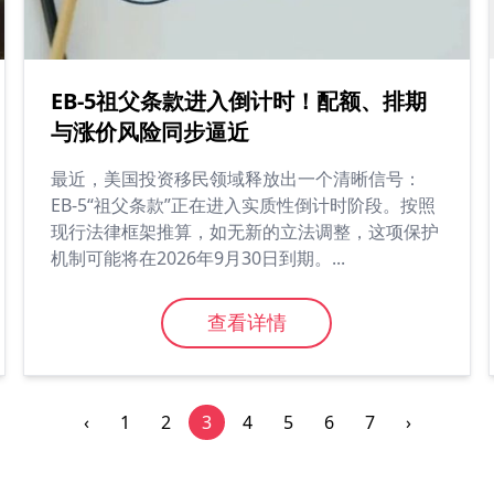
EB-5祖父条款进入倒计时！配额、排期
与涨价风险同步逼近
最近，美国投资移民领域释放出一个清晰信号：
EB-5“祖父条款”正在进入实质性倒计时阶段。按照
现行法律框架推算，如无新的立法调整，这项保护
机制可能将在2026年9月30日到期。...
查看详情
‹
1
2
3
4
5
6
7
›