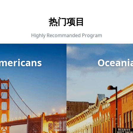
热门项目
Highly Recommanded Program
mericans
Oceani